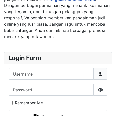
Dengan berbagai permainan yang menarik, keamanan
yang terjamin, dan dukungan pelanggan yang
responsif, Valbet siap memberikan pengalaman judi
online yang luar biasa. Jangan ragu untuk mencoba
keberuntungan Anda dan nikmati berbagai promosi
menarik yang ditawarkan!
Login Form
Username
Password
Show P
Remember Me